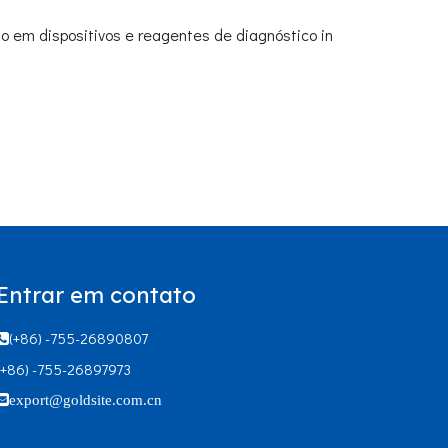
do em dispositivos e reagentes de diagnóstico in
Entrar em contato
(+86) -755-26890807

(+86) -755-26897973

export@goldsite.com.cn