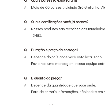
Q
Quais países já exportaram?
A
Mais de 60 países.Incluindo Grã-Bretanha, Al
Q
Quais certificações você já obteve?
A
Nossos produtos são reconhecidos mundialme
13485.
Q
Duração e preço da entrega?
A
Depende do país onde você está localizado.
Envie-nos uma mensagem, nossa equipe entra
Q
E quanto ao preço?
A
Depende da quantidade que você pede.
Para obter mais informações, não hesite em