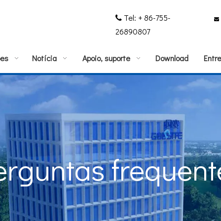
Tel: + 86-755-


26890807
ões
Notícia
Apoio, suporte
Download
Entr
erguntas frequent