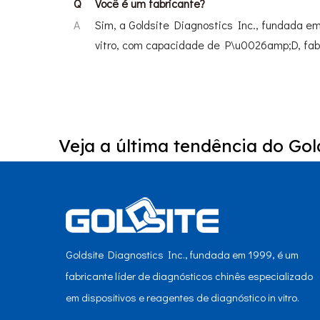
Q
Você é um fabricante?
A
Sim, a Goldsite Diagnostics Inc., fundada em
vitro, com capacidade de P\u0026amp;D, fab
Veja a última tendência do Gold
Goldsite Diagnostics Inc., fundada em 1999, é um
fabricante líder de diagnósticos chinês especializado
em dispositivos e reagentes de diagnóstico in vitro.