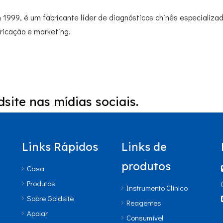
 1999, é um fabricante líder de diagnósticos chinês especializa
ricação e marketing.
site nas mídias sociais.
Links Rápidos
Links de
produtos
Casa
Produtos
Instrumento Clínico
Sobre Goldsite
Reagentes
Apoiar
Consumível