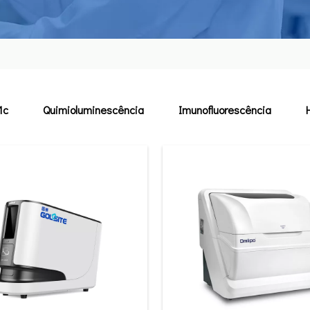
1c
Quimioluminescência
Imunofluorescência