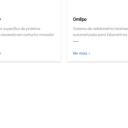
0
Omlipo
r específico de proteína
Sistema de nefelometria totalme
o baseado em cartucho inovador.
automatizada para laboratórios
rendimento de médio e alto volu
>
Ver mais >