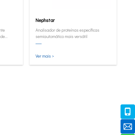
Nephstar
nte
Analisador de proteínas específicas
 de
semiautomático mais versátil
me.
Ver mais >