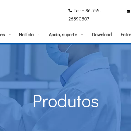
Tel: + 86-755-


26890807
ões
Notícia
Apoio, suporte
Download
Entr
Produtos