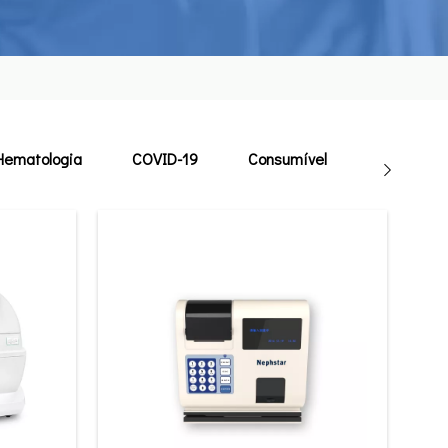
Hematologia
COVID-19
Consumível
Veterinári