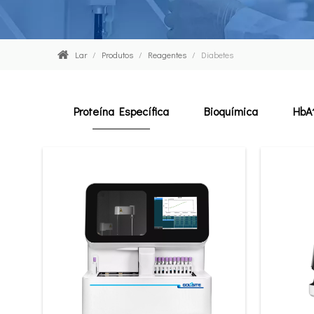
Lar
/
Produtos
/
Reagentes
/
Diabetes
Proteína Específica
Bioquímica
HbA