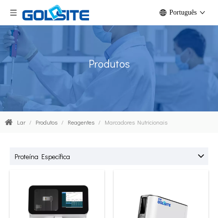
Português
Produtos
Lar
/
Produtos
/
Reagentes
/
Marcadores Nutricionais
Proteína Específica