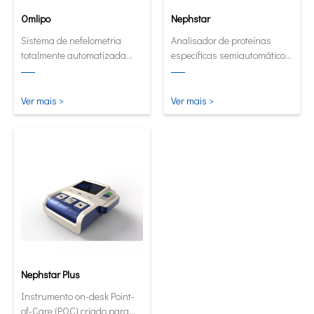
Omlipo
Nephstar
Sistema de nefelometria
Analisador de proteínas
totalmente automatizada
específicas semiautomático
para laboratórios de
mais versátil
rendimento de médio e alto
volume.
Ver mais >
Ver mais >
Nephstar Plus
Instrumento on-desk Point-
of-Care (POC) criado para