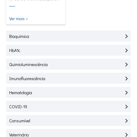
teste rápido de HbA1C, CRP,
mALB e SAA.
Ver mais >
Bioquímica
HbA1c
Quimioluminescência
Imunofluorescência
Hematologia
COVID-19
Consumível
Veterinário