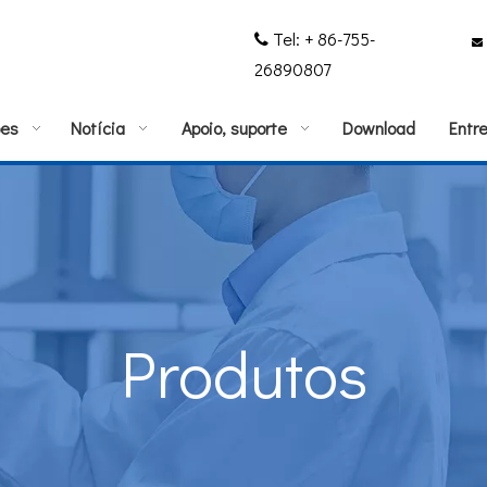
Tel: + 86-755-


26890807
ões
Notícia
Apoio, suporte
Download
Entr
Produtos