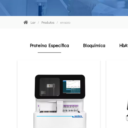
Lar
/
Produtos
/
ensaio
Proteína Específica
Bioquímica
HbA