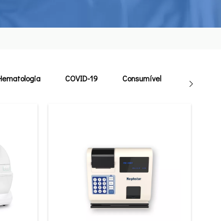
Hematologia
COVID-19
Consumível
Veterinári