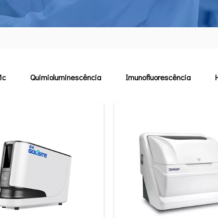
1c
Quimioluminescência
Imunofluorescência