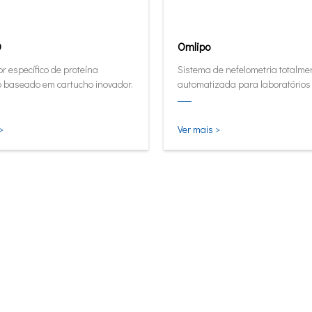
0
Omlipo
r específico de proteína
Sistema de nefelometria totalme
o baseado em cartucho inovador.
automatizada para laboratórios
rendimento de médio e alto volu
>
Ver mais >