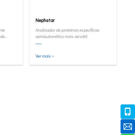
Nephstar
nte
Analisador de proteínas específicas
 de
semiautomático mais versátil
me.
Ver mais >