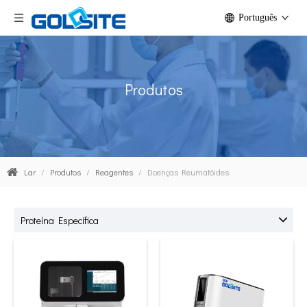
Português
Produtos
Lar
/
Produtos
/
Reagentes
/
Doenças Reumatóides
Proteína Específica