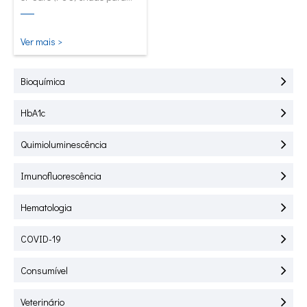
teste rápido de HbA1C, CRP,
mALB e SAA.
Ver mais >
Bioquímica
HbA1c
Quimioluminescência
Imunofluorescência
Hematologia
COVID-19
Consumível
Veterinário