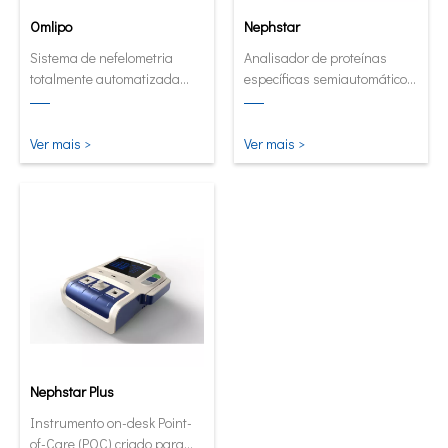
Omlipo
Nephstar
Sistema de nefelometria
Analisador de proteínas
totalmente automatizada
específicas semiautomático
para laboratórios de
mais versátil
rendimento de médio e alto
volume.
Ver mais >
Ver mais >
Nephstar Plus
Instrumento on-desk Point-
of-Care (POC) criado para