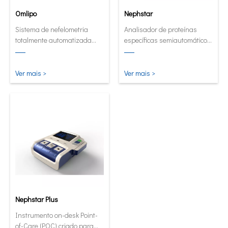
Omlipo
Nephstar
Sistema de nefelometria
Analisador de proteínas
totalmente automatizada
específicas semiautomático
para laboratórios de
mais versátil
rendimento de médio e alto
volume.
Ver mais >
Ver mais >
Nephstar Plus
Instrumento on-desk Point-
of-Care (POC) criado para