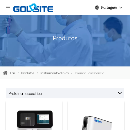
Português
Produtos
Lar
/
Produtos
/
Instrumento clínico
/
Imunofluorescência
Proteína Específica