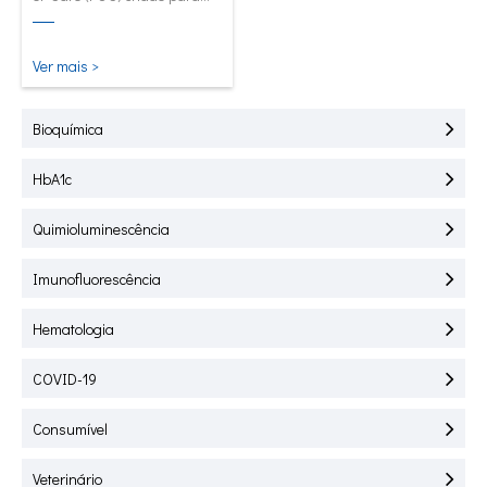
teste rápido de HbA1C, CRP,
mALB e SAA.
Ver mais >
Bioquímica
HbA1c
Quimioluminescência
Imunofluorescência
Hematologia
COVID-19
Consumível
Veterinário