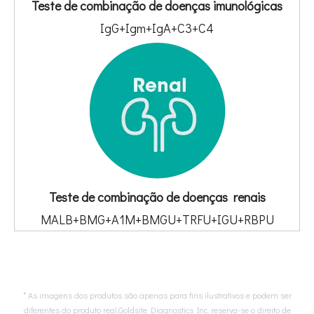
Teste de combinação de doenças imunológicas
IgG+Igm+IgA+C3+C4
Teste de combinação de doenças renais
MALB+BMG+A1M+BMGU+TRFU+IGU+RBPU
* As imagens dos produtos são apenas para fins ilustrativos e podem ser
diferentes do produto real.Goldsite Diagnostics Inc. reserva-se o direito de