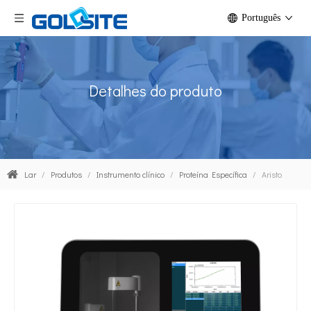
Português
Detalhes do produto
Lar
/
Produtos
/
Instrumento clínico
/
Proteína Específica
/
Aristo