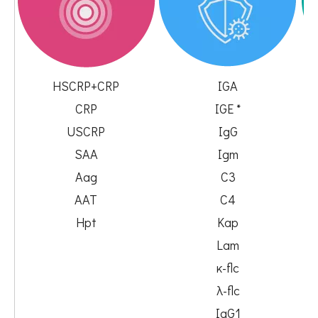
HSCRP+CRP
IGA
CRP
IGE *
USCRP
IgG
SAA
Igm
Aag
C3
AAT
C4
Hpt
Kap
Lam
κ-flc
λ-flc
IgG1