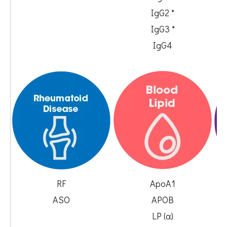
IgG2 *
IgG3 *
IgG4
RF
ApoA1
ASO
APOB
LP (α)